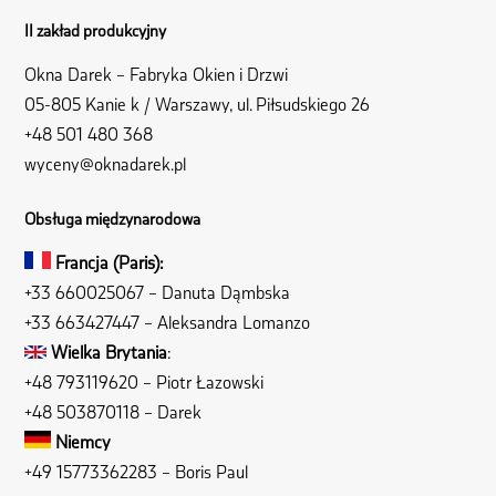
II zakład produkcyjny
Okna Darek – Fabryka Okien i Drzwi
05-805 Kanie k / Warszawy, ul. Piłsudskiego 26
+48 501 480 368
wyceny@oknadarek.pl
Obsługa międzynarodowa
Francja (Paris):
+33 660025067
– Danuta Dąmbska
+33 663427447
– Aleksandra Lomanzo
Wielka Brytania
:
+48 793119620
– Piotr Łazowski
+48 503870118
– Darek
Niemcy
+49 15773362283
– Boris Paul