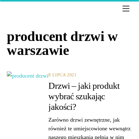
Skip
Men
to
content
producent drzwi w
warszawie
8 LIPCA 2021
Drzwi – jaki produkt
wybrać szukając
jakości?
Zarówno drzwi zewnętrzne, jak
również te umiejscowione wewnątrz
naszego mieszkania pełnią w nim