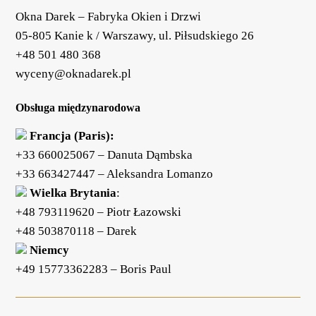
Okna Darek – Fabryka Okien i Drzwi
05-805 Kanie k / Warszawy, ul. Piłsudskiego 26
+48 501 480 368
wyceny@oknadarek.pl
Obsługa międzynarodowa
Francja (Paris):
+33 660025067
– Danuta Dąmbska
+33 663427447
– Aleksandra Lomanzo
Wielka Brytania
:
+48 793119620
– Piotr Łazowski
+48 503870118
– Darek
Niemcy
+49 15773362283
– Boris Paul