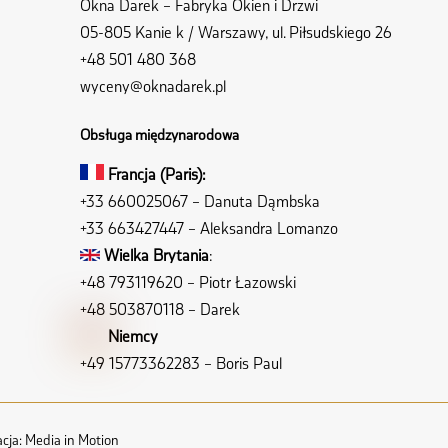
Okna Darek – Fabryka Okien i Drzwi
05-805 Kanie k / Warszawy, ul. Piłsudskiego 26
+48 501 480 368
wyceny@oknadarek.pl
Obsługa międzynarodowa
Francja (Paris):
+33 660025067
– Danuta Dąmbska
+33 663427447
– Aleksandra Lomanzo
Wielka Brytania
:
+48 793119620
– Piotr Łazowski
+48 503870118
– Darek
Niemcy
+49 15773362283
– Boris Paul
cja:
Media in Motion