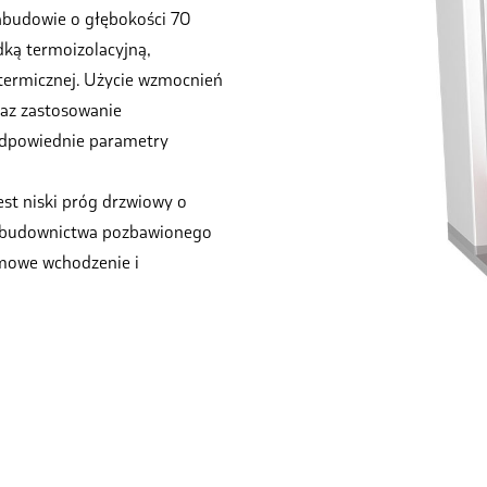
abudowie o głębokości 70
ką termoizolacyjną,
 termicznej. Użycie wzmocnień
raz zastosowanie
odpowiednie parametry
t niski próg drzwiowy o
 budownictwa pozbawionego
emowe wchodzenie i