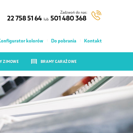
Zadzwoń do nas:
22 758 51 64
501 480 368
lub
onfigurator kolorów
Do pobrania
Kontakt
Y ZIMOWE
BRAMY GARAŻOWE