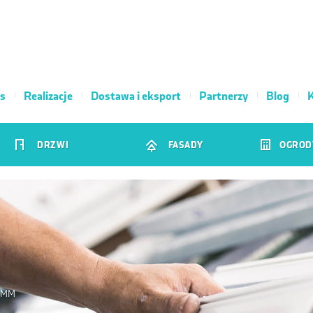
s
Realizacje
Dostawa i eksport
Partnerzy
Blog
K
DRZWI
FASADY
OGROD
0MM